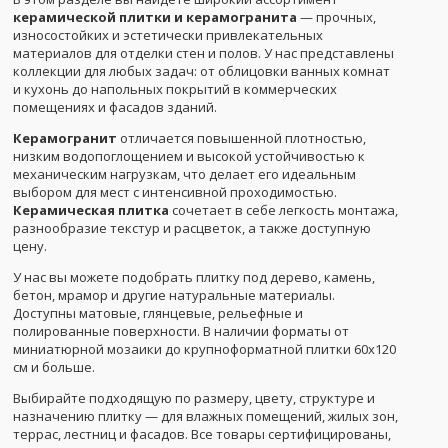
керамической плитки и керамогранита
— прочных,
износостойких и эстетически привлекательных
материалов для отделки стен и полов. У нас представлены
коллекции для любых задач: от облицовки ванных комнат
и кухонь до напольных покрытий в коммерческих
помещениях и фасадов зданий.
Керамогранит
отличается повышенной плотностью,
низким водопоглощением и высокой устойчивостью к
механическим нагрузкам, что делает его идеальным
выбором для мест с интенсивной проходимостью.
Керамическая плитка
сочетает в себе легкость монтажа,
разнообразие текстур и расцветок, а также доступную
цену.
У нас вы можете подобрать плитку под дерево, камень,
бетон, мрамор и другие натуральные материалы.
Доступны матовые, глянцевые, рельефные и
полированные поверхности. В наличии форматы от
миниатюрной мозаики до крупноформатной плитки 60x120
см и больше.
Выбирайте подходящую по размеру, цвету, структуре и
назначению плитку — для влажных помещений, жилых зон,
террас, лестниц и фасадов. Все товары сертифицированы,