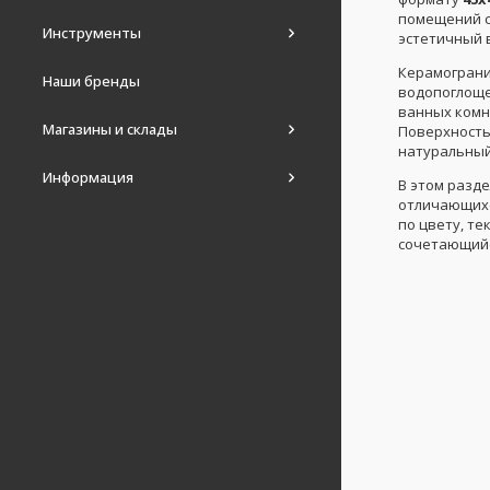
помещений с
Инструменты
эстетичный 
Керамограни
Наши бренды
водопоглоще
ванных комн
Магазины и склады
Поверхность
натуральный
Информация
В этом разд
отличающихс
по цвету, т
сочетающийс