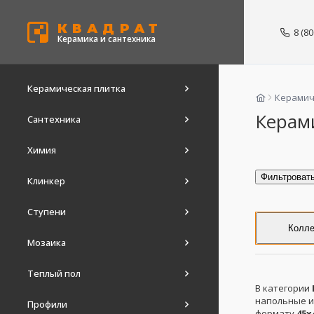
КВАДРАТ
8 (8
Керамика и сантехника
Керамическая плитка
Керамич
Керам
Сантехника
Химия
Фильтроват
Клинкер
Ступени
Колле
Мозаика
Теплый пол
В категории
напольные и
Профили
формату
45x