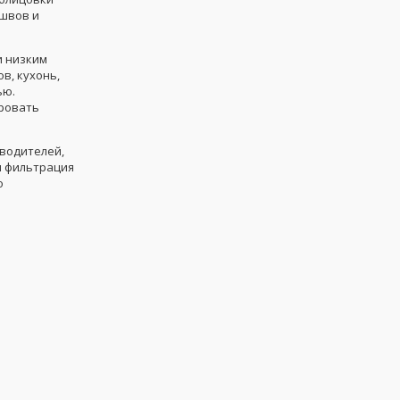
швов и
и низким
в, кухонь,
ью.
ировать
зводителей,
я фильтрация
о