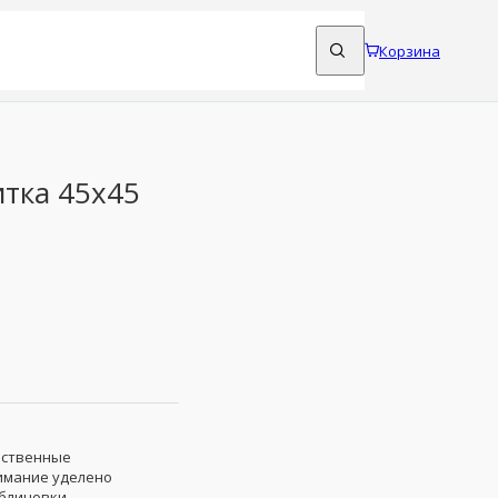
Корзина
тка 45x45
ественные
имание уделено
облицовки