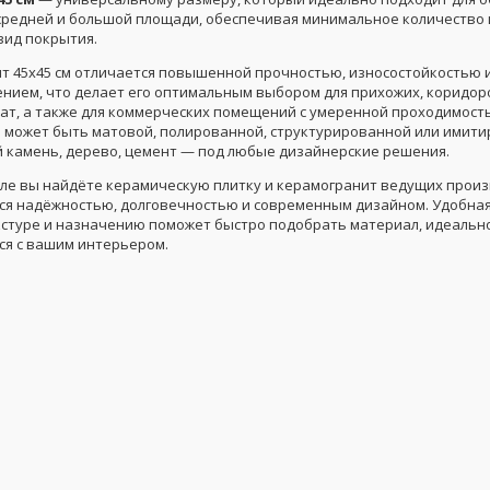
редней и большой площади, обеспечивая минимальное количество 
вид покрытия.
т 45x45 см отличается повышенной прочностью, износостойкостью 
нием, что делает его оптимальным выбором для прихожих, коридоро
ат, а также для коммерческих помещений с умеренной проходимост
 может быть матовой, полированной, структурированной или имит
 камень, дерево, цемент — под любые дизайнерские решения.
еле вы найдёте керамическую плитку и керамогранит ведущих прои
я надёжностью, долговечностью и современным дизайном. Удобна
екстуре и назначению поможет быстро подобрать материал, идеальн
я с вашим интерьером.