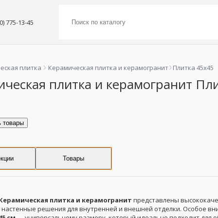
00) 775-13-45
еская плитка
Керамическая плитка и керамогранит
Плитка 45x45
ическая плитка и керамогранит Пли
ь товары
кции
Товары
Керамическая плитка и керамогранит
представлены высококач
 настенные решения для внутренней и внешней отделки. Особое вн
45 см
— универсальному размеру, который идеально подходит для 