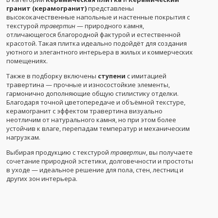
гранит (керамогранит)
представлены
высококачественные напольные и настенные покрытия с
текстурой
травертин
— природного камня,
отличающегося благородной фактурой и естественной
красотой. Такая плитка идеально подойдёт для создания
уютного и элегантного интерьера в жилых и коммерческих
помещениях.
Также в подборку включены
ступени
с имитацией
травертина — прочные и износостойкие элементы,
гармонично дополняющие общую стилистику отделки.
Благодаря точной цветопередаче и объёмной текстуре,
керамогранит с эффектом травертина визуально
неотличим от натурального камня, но при этом более
устойчив к влаге, перепадам температур и механическим
нагрузкам.
Выбирая продукцию с текстурой
травертин
, вы получаете
сочетание природной эстетики, долговечности и простоты
в уходе — идеальное решение для пола, стен, лестниц и
других зон интерьера.