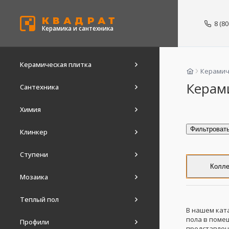
КВАДРАТ
8 (8
Керамика и сантехника
Керамическая плитка
Керамич
Керами
Сантехника
Химия
Фильтроват
Клинкер
Ступени
Колле
Мозаика
Теплый пол
В нашем кат
пола в помещ
Профили
представлен