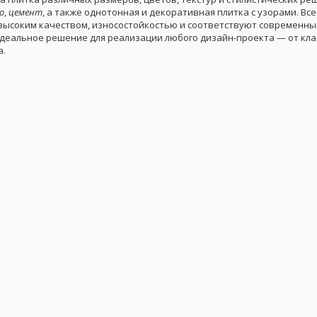
о
,
цемент
, а также однотонная и декоративная плитка с узорами. Вс
высоким качеством, износостойкостью и соответствуют современны
деальное решение для реализации любого дизайн-проекта — от кла
а.