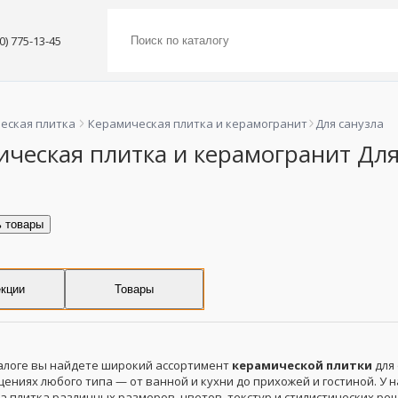
00) 775-13-45
еская плитка
Керамическая плитка и керамогранит
Для санузла
ческая плитка и керамогранит Для
ь товары
кции
Товары
алоге вы найдете широкий ассортимент
керамической плитки
для 
ениях любого типа — от ванной и кухни до прихожей и гостиной. У н
а плитка различных размеров, цветов, текстур и стилистических ре