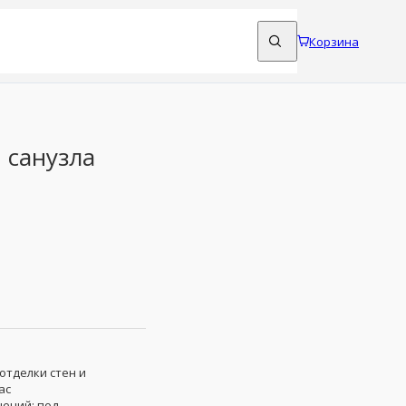
Корзина
 санузла
отделки стен и
ас
шений: под