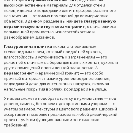
высококачественные материалы для отделки стен и
полов, идеально подходящие для интерьеров различного
назначения — от жилых помещений до коммерческих
объектов. В данном разделе вы найдете
глазурованную
керамическую плитку
и
керамогранит
, отличающиеся
повышенной прочностью, износостойкостью и
разнообразием дизайнов.
Глазурованная плитка
покрыта специальным
стекловидным слоем, который придаёт ей яркость,
влагостойкость и устойчивость к загрязнениям — это
делает её отличным выбором для ванных комнат, кухонь и
других помещений с повышенной влажностью. А
керамогранит
(керамический гранит) — это особо
прочный материал с низким уровнем водопоглощения,
подходящий даже для интенсивных нагрузок, включая
напольные покрытия в холлах, коридорах и на улице.
У нас вы сможете подобрать плитку в нужном стиле — под
дерево, камень, бетон или с декоративными узорами — с
учётом размера, текстуры и цветового решения. Широкий
ассортимент позволяет реализовать любой дизайнерский
проект с учётом функциональных и эстетических
требований.