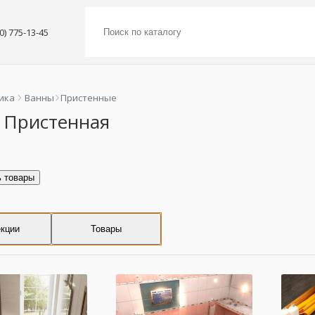
00) 775-13-45
ика
Ванны
Пристенные
 Пристенная
ь товары
кции
Товары