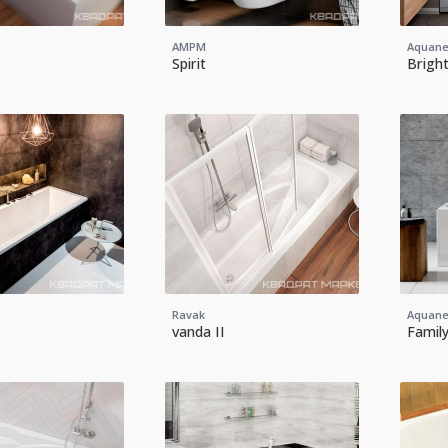
AMPM
Aquane
Spirit
Brigh
Ravak
Aquane
vanda II
Famil