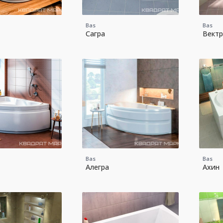
Bas
Bas
Сагра
Вектр
Bas
Bas
Алегра
Ахин