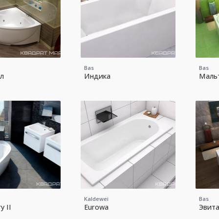
Bas
Bas
л
Индика
Маль
Kaldewei
Bas
y II
Eurowa
Эвит