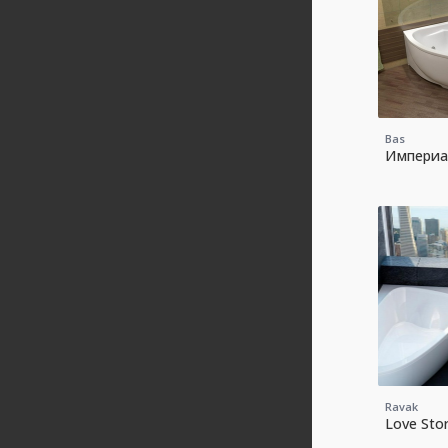
Bas
Империа
Ravak
Love Stor