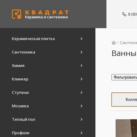
КВАДРАТ
8 (8
Керамика и сантехника
Керамическая плитка
Сантехн
Ванны
Сантехника
Химия
Фильтроват
Клинкер
Ступени
Колле
Мозаика
Теплый пол
Профили