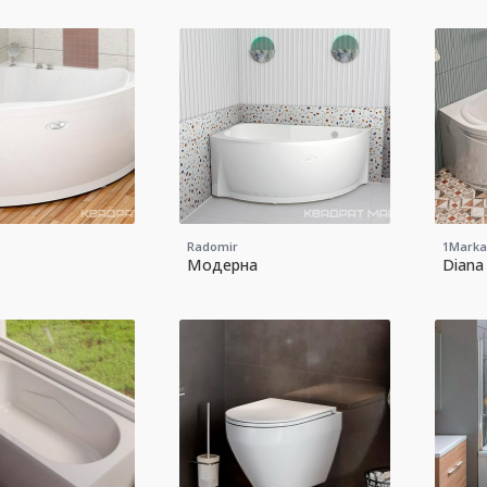
Radomir
1Marka
Модерна
Diana