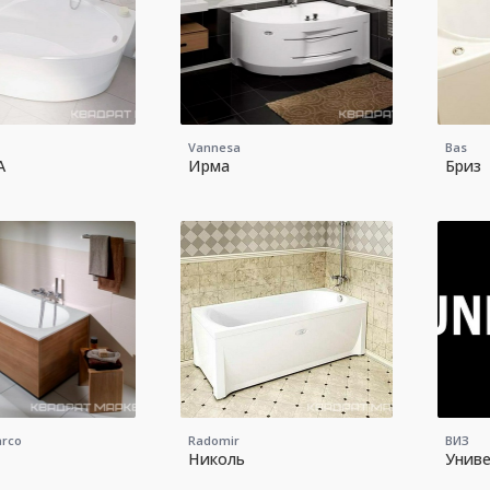
Vannesa
Bas
A
Ирма
Бриз
arco
Radomir
ВИЗ
Николь
Униве