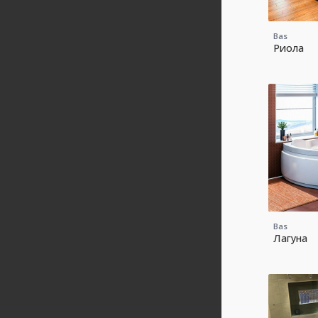
Bas
Риола
Bas
Лагуна