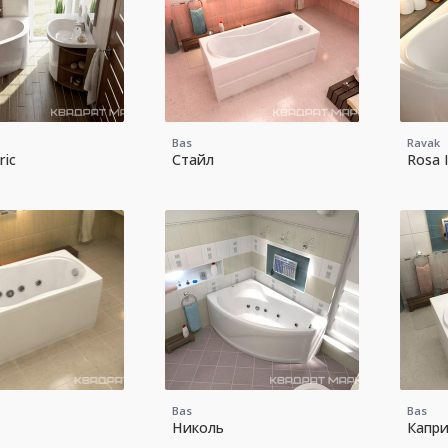
Bas
Ravak
ic
Стайл
Rosa I
Bas
Bas
Николь
Капр