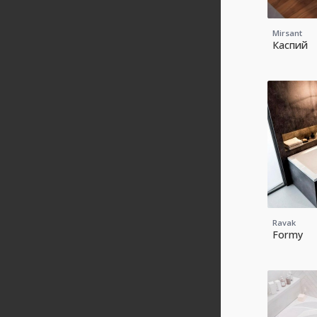
Mirsant
Каспий
Ravak
Formy