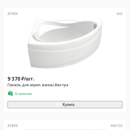
47906
0
x
0
9 370
₽/
шт.
Панель для акрил. ванны Вектра
В наличии
Купить
47899
90
x
150