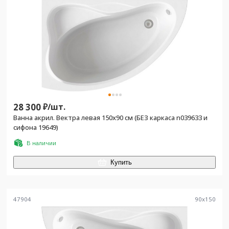
28 300
₽/
шт.
Ванна акрил. Вектра левая 150х90 см (БЕЗ каркаса n039633 и
сифона 19649)
В наличии
Купить
47904
90
x
150