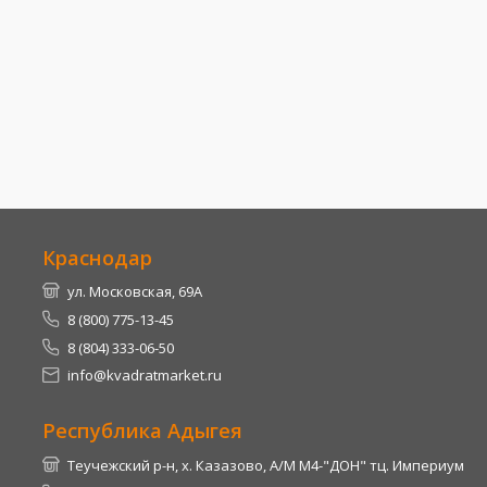
Краснодар
ул. Московская, 69А
8 (800) 775-13-45
8 (804) 333-06-50
info@kvadratmarket.ru
Республика Адыгея
Теучежский р-н, х. Казазово, А/М М4-"ДОН" тц. Империум