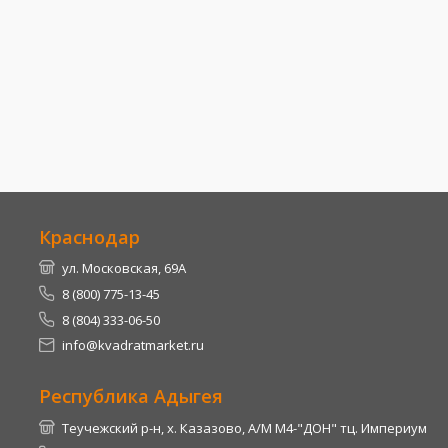
Краснодар
ул. Московская, 69А
8 (800) 775-13-45
8 (804) 333-06-50
info@kvadratmarket.ru
Республика Адыгея
Теучежский р-н, х. Казазово, А/М М4-"ДОН" тц. Империум