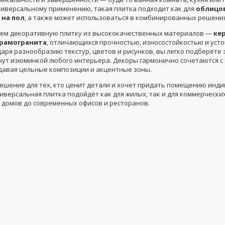
ниверсальному применению, такая плитка подходит как для
облицов
 на пол
, а также может использоваться в комбинированных решения
ем декоративную плитку из высококачественных материалов —
ке
рамогранита
, отличающихся прочностью, износостойкостью и уст
даря разнообразию текстур, цветов и рисунков, вы легко подберёте
нут изюминкой любого интерьера. Декоры гармонично сочетаются с
здавая цельные композиции и акцентные зоны.
ешение для тех, кто ценит детали и хочет придать помещению инд
иверсальная плитка подойдёт как для жилых, так и для коммерчески
 домов до современных офисов и ресторанов.