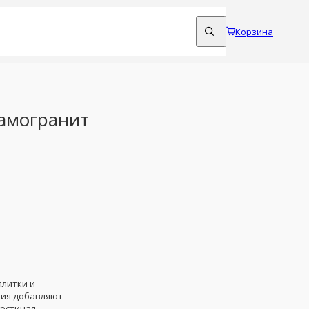
Корзина
я
рамогранит
плитки и
лия добавляют
остиная.