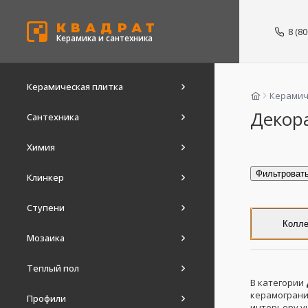
КВАДРАТ
8 (8
Керамика и сантехника
Керамическая плитка
Керамич
Декор
Сантехника
Химия
Фильтроват
Клинкер
Ступени
Колле
Мозаика
Теплый пол
В категории
керамограни
Профили
интерьеру ун