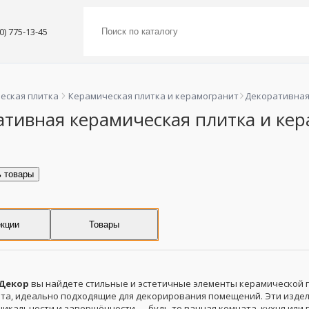
00) 775-13-45
еская плитка
Керамическая плитка и керамогранит
Декоративна
ативная керамическая плитка и ке
ь товары
кции
Товары
Декор
вы найдете стильные и эстетичные элементы керамической 
та, идеально подходящие для декорирования помещений. Эти изде
икальности и завершённости — будь то ванная комната, кухня или г