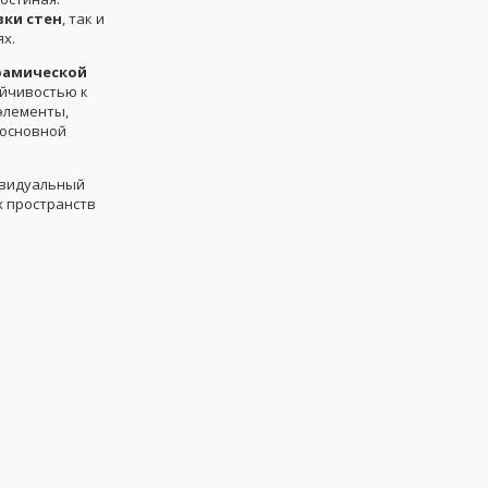
ки стен
, так и
х.
рамической
ойчивостью к
 элементы,
 основной
ивидуальный
х пространств