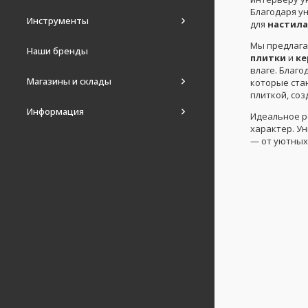
Благодаря у
Инструменты
для
настила
Мы предлага
Наши бренды
плитки
и
ке
влаге. Благо
Магазины и склады
которые ста
плиткой, со
Информация
Идеальное р
характер. Ун
— от уютных