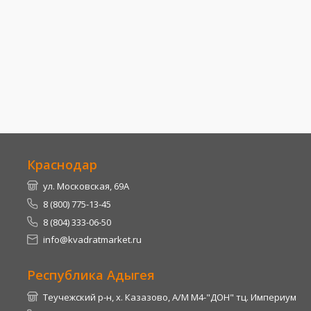
Краснодар
ул. Московская, 69А
8 (800) 775-13-45
8 (804) 333-06-50
info@kvadratmarket.ru
Республика Адыгея
Теучежский р-н, х. Казазово, А/М М4-"ДОН" тц. Империум