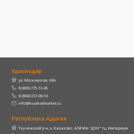
Краснодар
ул. Московская, 69А
8 (800) 775-13-45
8 (804) 333-06-50
info@kvadratmarket.ru
Республика Адыгея
Теучежский р-н, х. Казазово, А/М М4-"ДОН" тц. Империум