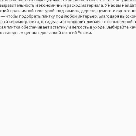
выразительность и экономичный расход материала. У нас вы найдё
кций с различной текстурой: под камень, дерево, цемент и однотон
 — чтобы подобрать плитку под любой интерьер. Благодаря высокой
ости керамогранита, он идеально подходит для мест с повышенной 
кая плитка обеспечивает эстетику и лёгкость в уходе. Выбирайте к
о выгодным ценам с доставкой по всей России.