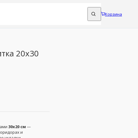
Корзина
тка 20x30
рами
30x20 см
—
коридорах и
о укладки,