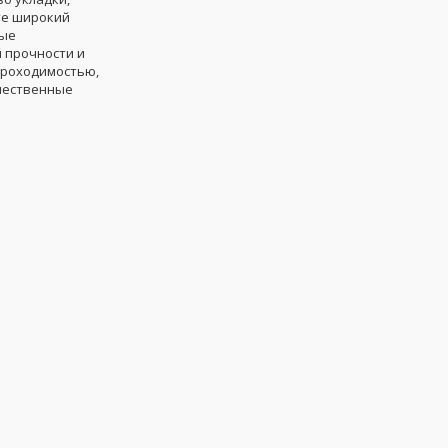
те широкий
ные
 прочности и
проходимостью,
ачественные