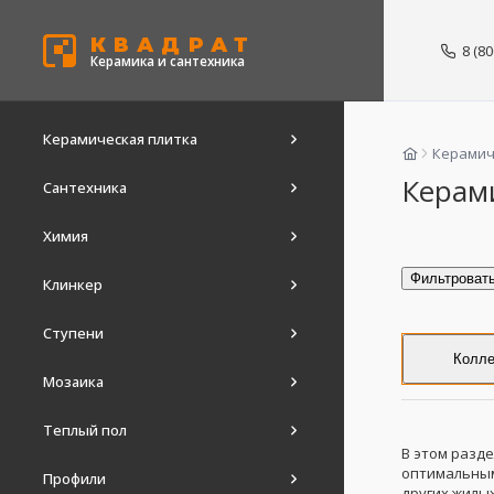
КВАДРАТ
8 (8
Керамика и сантехника
Керамическая плитка
Керамич
Керам
Сантехника
Химия
Фильтроват
Клинкер
Ступени
Колле
Мозаика
Теплый пол
В этом разд
оптимальным
Профили
других жилых