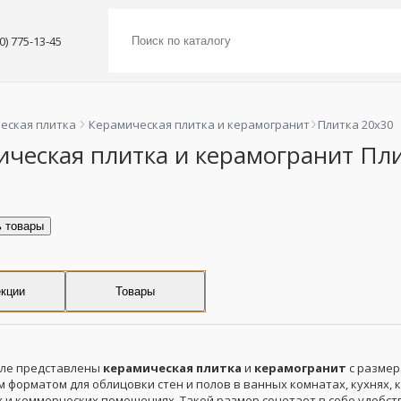
00) 775-13-45
еская плитка
Керамическая плитка и керамогранит
Плитка 20x30
ическая плитка и керамогранит Пли
ь товары
кции
Товары
еле представлены
керамическая плитка
и
керамогранит
с разме
 форматом для облицовки стен и полов в ванных комнатах, кухнях, 
 и коммерческих помещениях. Такой размер сочетает в себе удобств