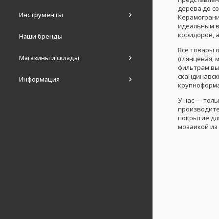
дерева до с
Инструменты
Керамограни
идеальным в
коридоров, а
Наши бренды
Все товары 
Магазины и склады
(глянцевая, 
фильтрам вы
скандинавски
Информация
крупноформа
У нас — тол
производите
покрытие дл
мозаикой из