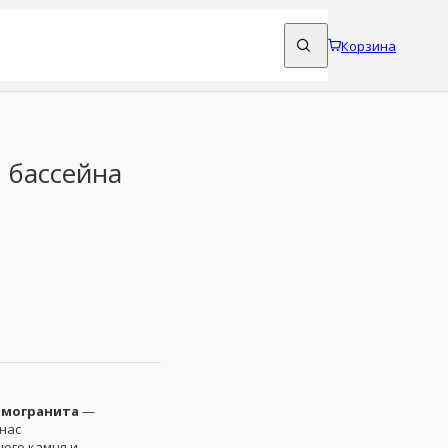
Корзина
 бассейна
амогранита
—
 нас
ого камня и