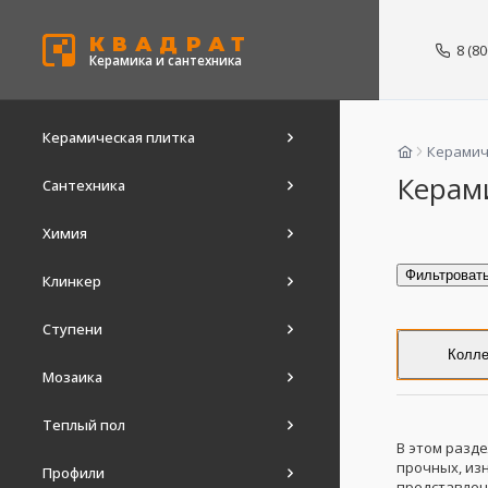
КВАДРАТ
8 (8
Керамика и сантехника
Керамическая плитка
Керамич
Керами
Сантехника
Химия
Фильтроват
Клинкер
Ступени
Колле
Мозаика
Теплый пол
В этом разд
прочных, изн
Профили
представлен