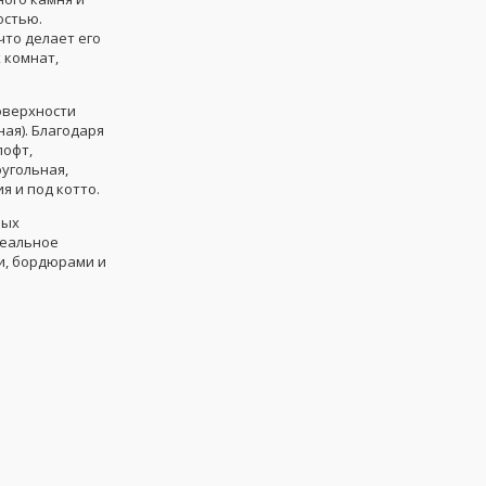
остью.
то делает его
 комнат,
оверхности
ная). Благодаря
лофт,
оугольная,
я и под котто.
ных
деальное
и, бордюрами и