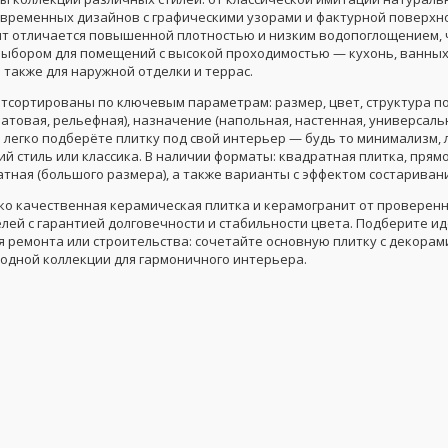
овременных дизайнов с графическими узорами и фактурной поверхн
т отличается повышенной плотностью и низким водопоглощением, ч
ыбором для помещений с высокой проходимостью — кухонь, ванных
 также для наружной отделки и террас.
отсортированы по ключевым параметрам: размер, цвет, структура п
матовая, рельефная), назначение (напольная, настенная, универсаль
 легко подберёте плитку под свой интерьер — будь то минимализм, 
й стиль или классика. В наличии форматы: квадратная плитка, прям
тная (большого размера), а также варианты с эффектом состаривани
ько качественная керамическая плитка и керамогранит от проверен
лей с гарантией долговечности и стабильности цвета. Подберите и
я ремонта или строительства: сочетайте основную плитку с декорам
 одной коллекции для гармоничного интерьера.