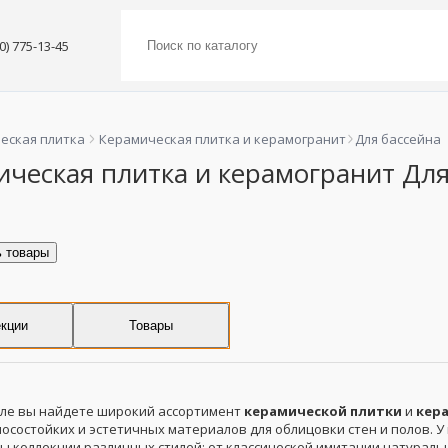
00) 775-13-45
еская плитка
Керамическая плитка и керамогранит
Для бассейна
ческая плитка и керамогранит Для
ь товары
кции
Товары
еле вы найдете широкий ассортимент
керамической плитки
и
кер
осостойких и эстетичных материалов для облицовки стен и полов. У
ы коллекции различных стилей: от классической имитации натуральн