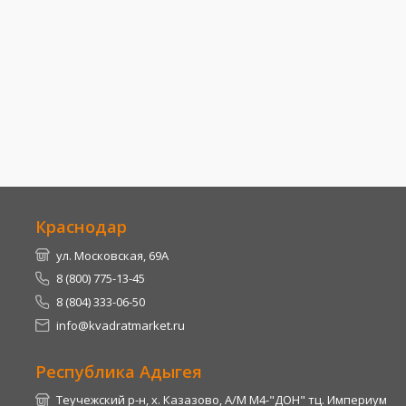
Краснодар
ул. Московская, 69А
8 (800) 775-13-45
8 (804) 333-06-50
info@kvadratmarket.ru
Республика Адыгея
Теучежский р-н, х. Казазово, А/М М4-"ДОН" тц. Империум