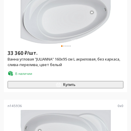
33 360
₽/
шт.
Ванна угловая "JULIANNA" 160х95 см L акриловая, без каркаса,
слива-перелива, цвет белый
В наличии
Купить
n145936
0
x
0