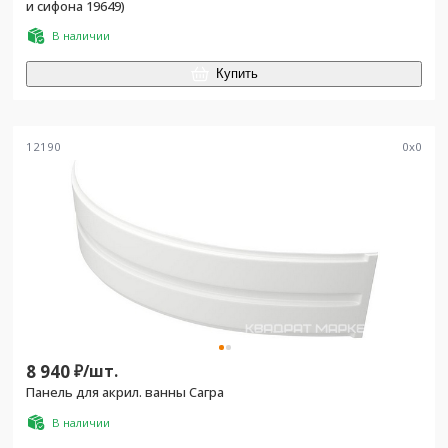
и сифона 19649)
В наличии
Купить
12190
0
x
0
8 940
₽/
шт.
Панель для акрил. ванны Сагра
В наличии