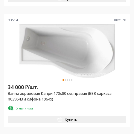
93514
80
x
170
34 000
₽/
шт.
Ванна акриловая Капри 170х80 см, правая (БЕЗ каркаса
n039643 и сифона 19649)
В наличии
Купить