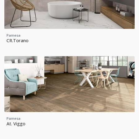
Pamesa
CR.Torano
Pamesa
At. Viggo