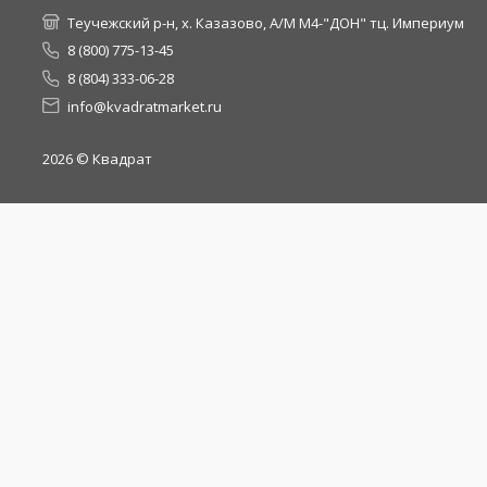
Теучежский р-н, х. Казазово, А/М М4-"ДОН" тц. Империум
8 (800) 775-13-45
8 (804) 333-06-28
info@kvadratmarket.ru
2026
© Квадрат