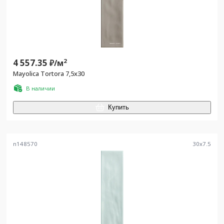
4 557.35
2
₽/
м
Mayolica Tortora 7,5x30
В наличии
Купить
n148570
30
x
7.5