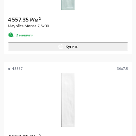
4 557.35
2
₽/
м
Mayolica Menta 7,5x30
В наличии
Купить
n148567
30
x
7.5
2