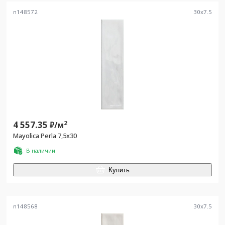
n148572
30
x
7.5
4 557.35
2
₽/
м
Mayolica Perla 7,5x30
В наличии
Купить
n148568
30
x
7.5