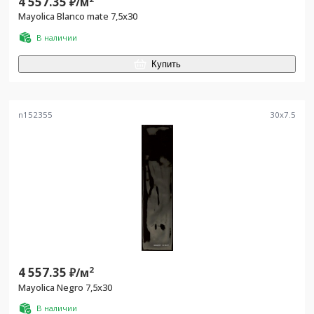
4 557.35
₽/
м
Mayolica Blanco mate 7,5x30
В наличии
Купить
n152355
30
x
7.5
4 557.35
2
₽/
м
Mayolica Negro 7,5x30
В наличии