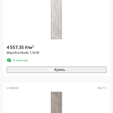
4 557.35
2
₽/
м
Mayolica Nude 7,5x30
В наличии
Купить
n148569
30
x
7.5