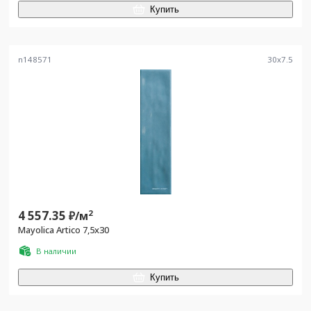
Купить
n148571
30
x
7.5
4 557.35
2
₽/
м
Mayolica Artico 7,5x30
В наличии
Купить