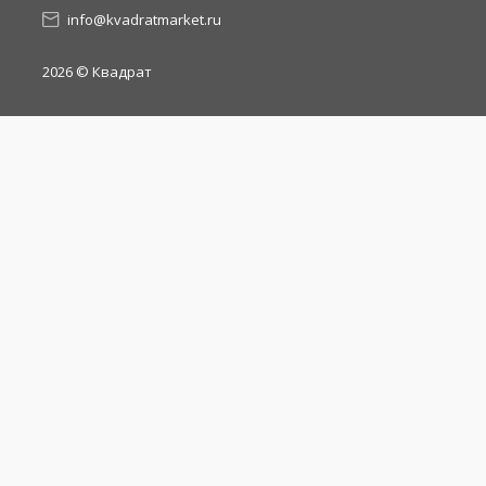
info@kvadratmarket.ru
2026
© Квадрат