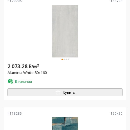
n178286
160
x
80
2 073.28
2
₽/
м
Aluminia White 80x160
В наличии
Купить
n178285
160
x
80