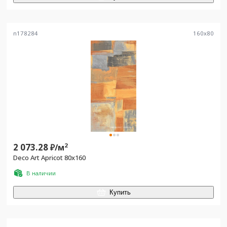
n178284
160
x
80
2 073.28
2
₽/
м
Deco Art Apricot 80x160
В наличии
Купить