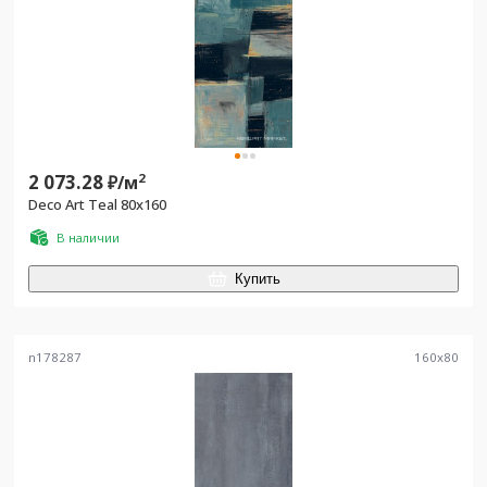
2 073.28
2
₽/
м
Deco Art Teal 80x160
В наличии
Купить
n178287
160
x
80