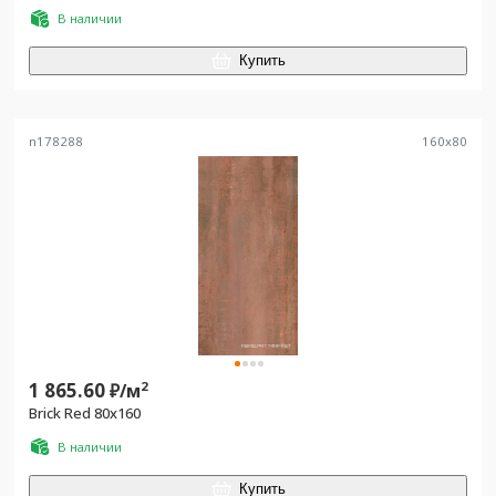
В наличии
Купить
n178288
160
x
80
1 865.60
2
₽/
м
Brick Red 80x160
В наличии
Купить