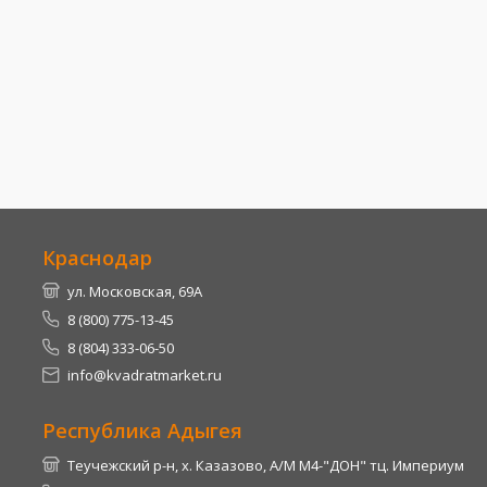
Краснодар
ул. Московская, 69А
8 (800) 775-13-45
8 (804) 333-06-50
info@kvadratmarket.ru
Республика Адыгея
Теучежский р-н, х. Казазово, А/М М4-"ДОН" тц. Империум