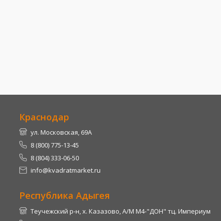
Краснодар
ул. Московская, 69А
8 (800) 775-13-45
8 (804) 333-06-50
info@kvadratmarket.ru
Республика Адыгея
Теучежский р-н, х. Казазово, А/М М4-"ДОН" тц. Империум