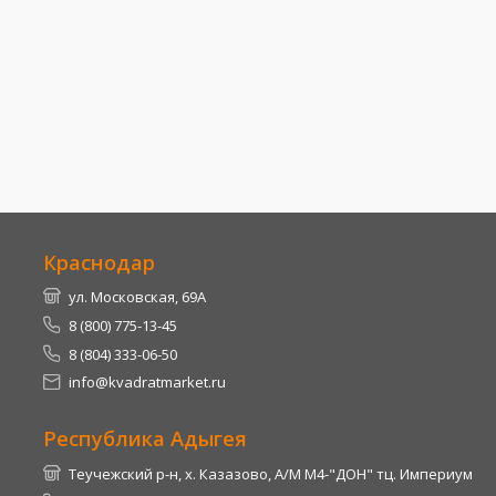
Краснодар
ул. Московская, 69А
8 (800) 775-13-45
8 (804) 333-06-50
info@kvadratmarket.ru
Республика Адыгея
Теучежский р-н, х. Казазово, А/М М4-"ДОН" тц. Империум