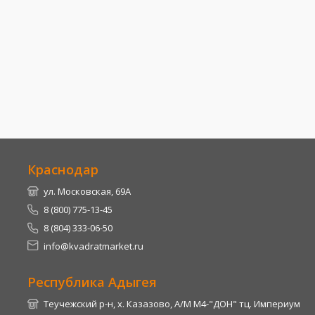
Краснодар
ул. Московская, 69А
8 (800) 775-13-45
8 (804) 333-06-50
info@kvadratmarket.ru
Республика Адыгея
Теучежский р-н, х. Казазово, А/М М4-"ДОН" тц. Империум