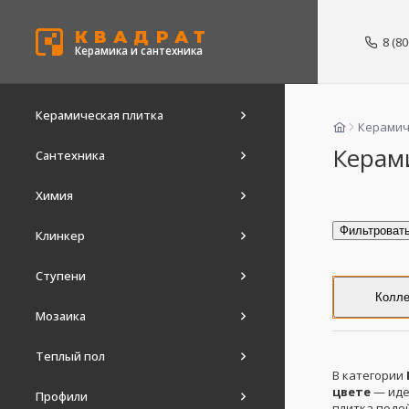
КВАДРАТ
8 (8
Керамика и сантехника
Керамическая плитка
Керамич
Керам
Сантехника
Химия
Фильтроват
Клинкер
Ступени
Колле
Мозаика
Теплый пол
В категории
цвете
— иде
Профили
плитка подой