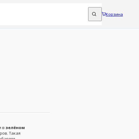
Корзина
и в
зелёном
ров. Такая
обавляя