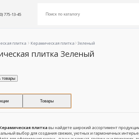
00) 775-13-45
еская плитка
Керамическая плитка
Зеленый
ическая плитка Зеленый
ь товары
кции
Товары
Керамическая плитка
вы найдете широкий ассортимент продукци
альный выбор для создания свежих, уютных и гармоничных интерье
дёт для оформления кухонь, ванных комнат, гостиных и прихожих, д