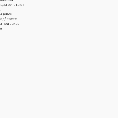
кции сочетают
,
янцевой
подберёте
и под заказ —
я.