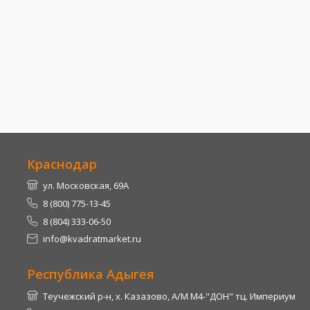
Краснодар
ул. Московская, 69А
8 (800) 775-13-45
8 (804) 333-06-50
info@kvadratmarket.ru
Республика Адыгея
Теучежский р-н, х. Казазово, А/М М4-"ДОН" тц. Империум