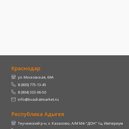
Краснодар
ул. Московская, 69А
8 (800) 775-13-45
8 (804) 333-06-50
info@kvadratmarket.ru
Республика Адыгея
Теучежский р-н, х. Казазово, А/М М4-"ДОН" тц. Империум