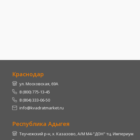
Краснодар
ул. Московская, 69А
8 (800) 775-13-45
8 (804) 333-06-50
info@kvadratmarket.ru
Республика Адыгея
Теучежский р-н, х. Казазово, А/М М4-"ДОН" тц. Империум