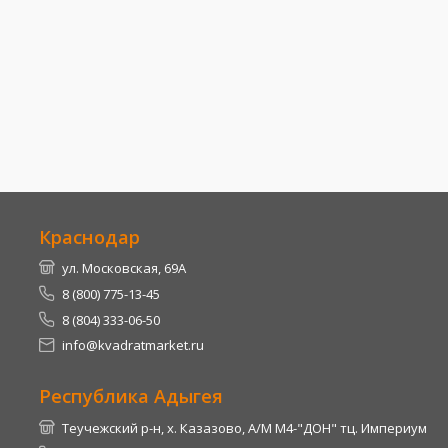
Краснодар
ул. Московская, 69А
8 (800) 775-13-45
8 (804) 333-06-50
info@kvadratmarket.ru
Республика Адыгея
Теучежский р-н, х. Казазово, А/М М4-"ДОН" тц. Империум