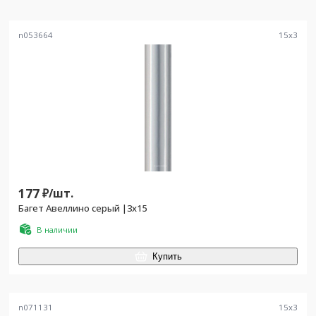
n053664
15
x
3
177
₽/
шт.
Багет Авеллино серый |3х15
В наличии
Купить
n071131
15
x
3