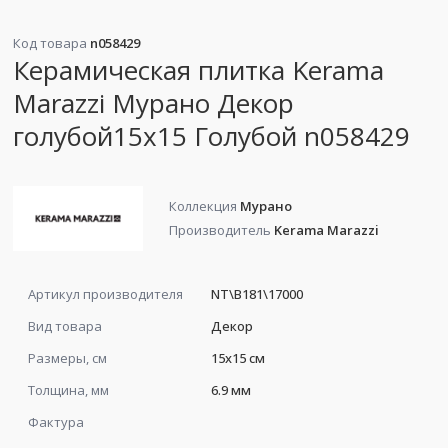
Код товара
n058429
Керамическая плитка Kerama
Marazzi Мурано Декор
голубой15x15 Голубой n058429
Коллекция
Мурано
Производитель
Kerama Marazzi
Артикул производителя
NT\B181\17000
Вид товара
Декор
Размеры, см
15x15 см
Толщина, мм
6.9 мм
Фактура