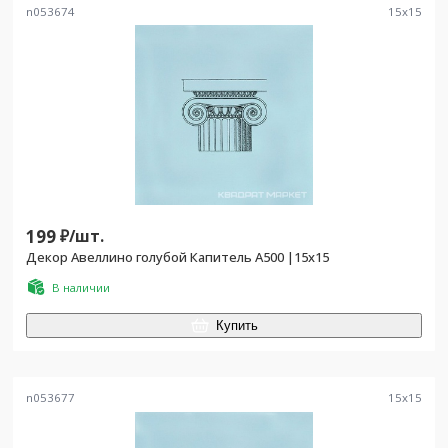
n053674
15
x
15
199
₽/
шт.
Декор Авеллино голубой Капитель A500 |15х15
В наличии
Купить
n053677
15
x
15