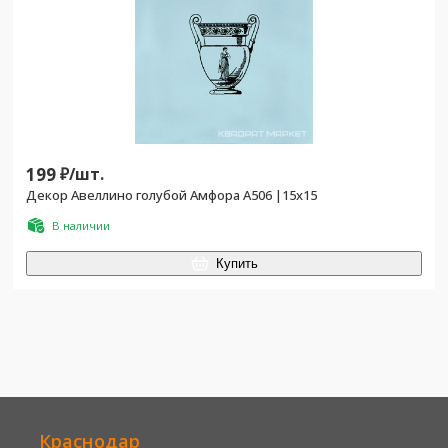
199
₽/
шт.
Декор Авеллино голубой Амфора A506 |15х15
В наличии
Купить
Краснодар