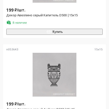
199
₽/
шт.
Декор Авеллино серый Капитель D500 |15х15
В наличии
Купить
n053643
15
x
15
199
₽/
шт.