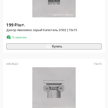
199
₽/
шт.
Декор Авеллино серый Капитель D502 |15х15
В наличии
Купить
n053622
15
x
15