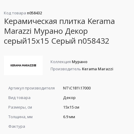
Код товара
n058432
Керамическая плитка Kerama
Marazzi Мурано Декор
серый15x15 Серый n058432
Коллекция
Мурано
Производитель
Kerama Marazzi
Артикул производителя
NT\C181\17000
Вид товара
Декор
Размеры, см
15x15 см
Толщина, мм
6.9 мм
Фактура