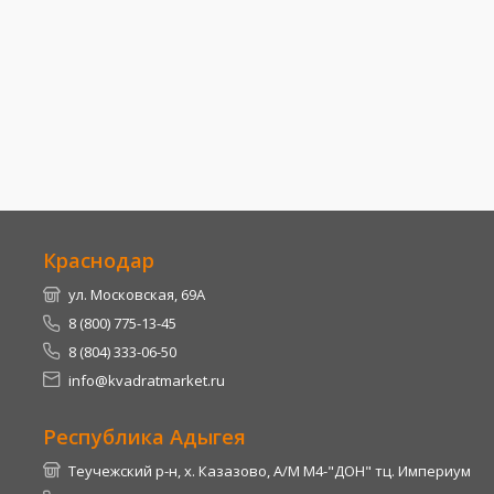
Краснодар
ул. Московская, 69А
8 (800) 775-13-45
8 (804) 333-06-50
info@kvadratmarket.ru
Республика Адыгея
Теучежский р-н, х. Казазово, А/М М4-"ДОН" тц. Империум