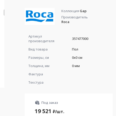
Коллекция
Gap
Производитель
Roca
Артикул
357477000
производителя
Вид товара
Пол
Размеры, см
0x0 см
Толщина, мм
0 мм
Фактура
Текстура
Под заказ
19 521
₽/
шт.