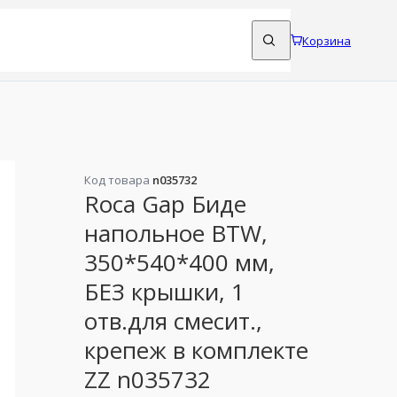
Корзина
Код товара
n035732
Roca Gap Биде
напольное BTW,
350*540*400 мм,
БЕЗ крышки, 1
отв.для смесит.,
крепеж в комплекте
ZZ n035732