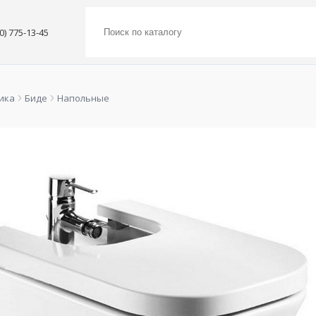
00) 775-13-45
ика
Биде
Напольные