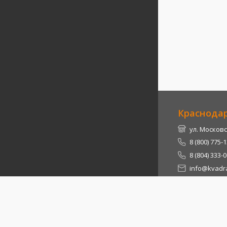
Краснода
ул. Московс
8 (800) 775-
8 (804) 333-
info@kvadra
Республи
Теучежский 
8 (800) 775-