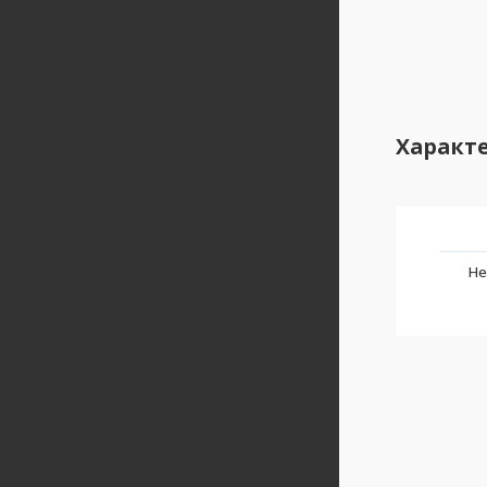
Характ
Не