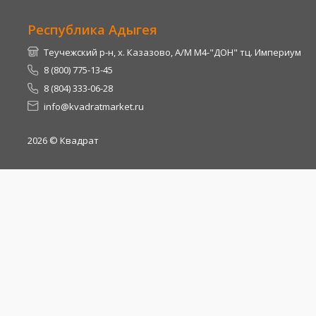
Республика Адыгея
Теучежский р-н, х. Казазово, А/М М4-"ДОН" тц. Империум
8 (800) 775-13-45
8 (804) 333-06-28
info@kvadratmarket.ru
2026
© Квадрат