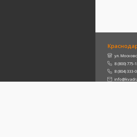
Краснода
ул. Московс
8 (800) 775-
8 (804) 333-
info@kvadra
Республи
Теучежский 
8 (800) 775-
8 (804) 333-
info@kvadra