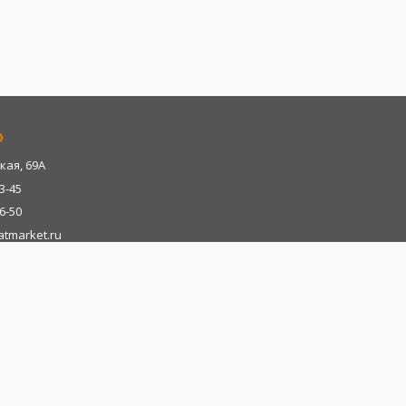
р
кая, 69А
13-45
06-50
tmarket.ru
ка Адыгея
р-н, х. Казазово, А/М М4-"ДОН" тц. Империум
13-45
06-28
tmarket.ru