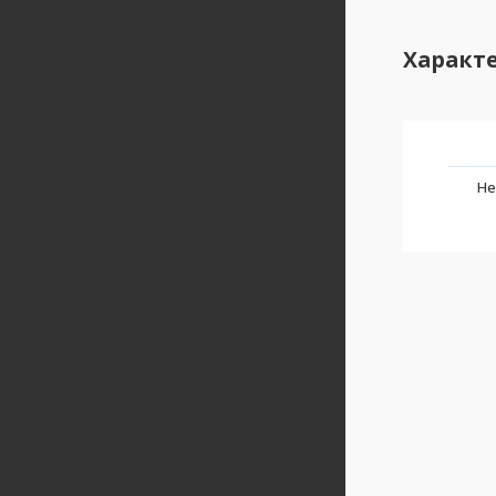
Характ
Не