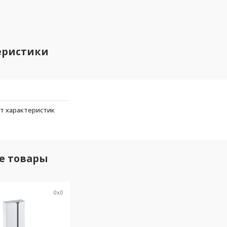
еристики
т характеристик
е товары
0
x
0