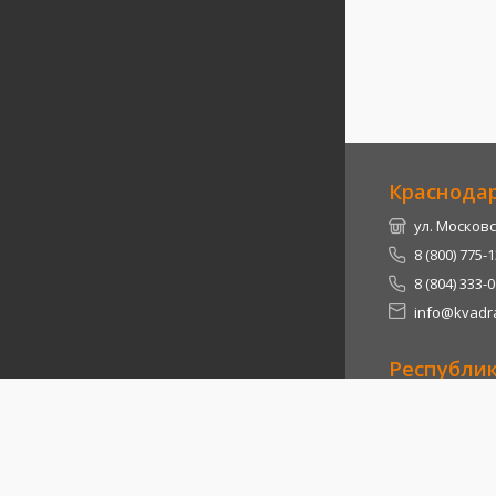
Краснода
ул. Московс
8 (800) 775-
8 (804) 333-
info@kvadra
Республи
Теучежский 
8 (800) 775-
8 (804) 333-
info@kvadra