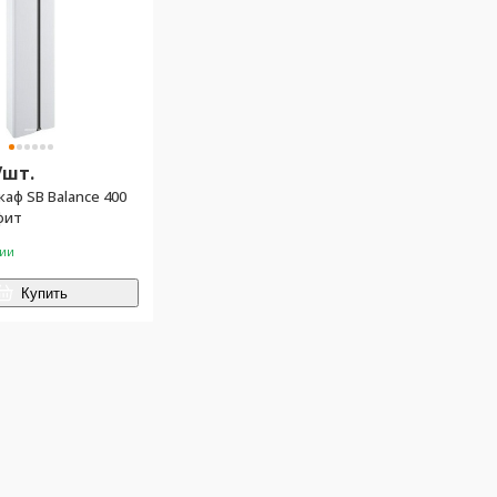
/
шт.
аф SB Balance 400
фит
чии
Купить