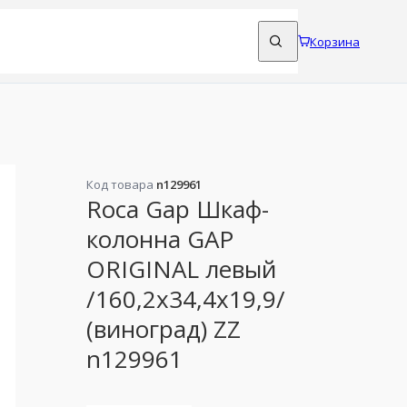
Корзина
Код товара
n129961
Roca Gap Шкаф-
колонна GAP
ORIGINAL левый
/160,2х34,4х19,9/
(виноград) ZZ
n129961