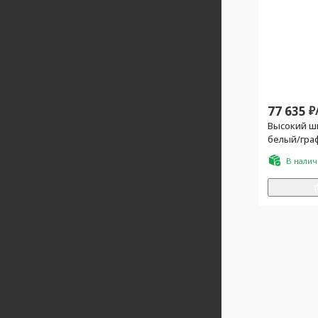
77 635
₽
Высокий шк
белый/гра
В нали