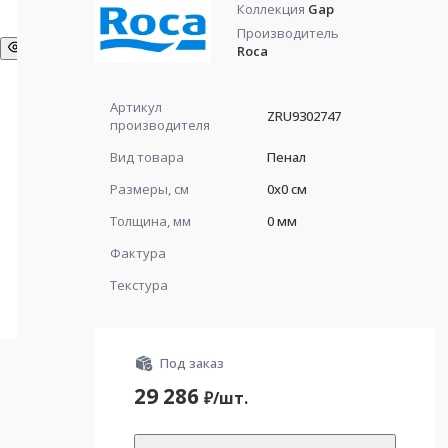
Коллекция
Gap
Производитель
Roca
Артикул
ZRU9302747
производителя
Вид товара
Пенал
Размеры, см
0x0 см
Толщина, мм
0 мм
Фактура
Текстура
Под заказ
29 286
₽/
шт.