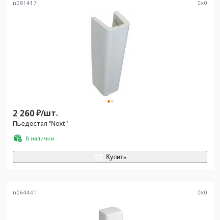
n081417
0
x
0
2 260
₽/
шт.
Пьедестал "Next"
В наличии
Купить
n064441
0
x
0