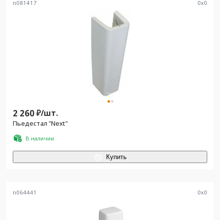
n081417
0
x
0
2 260
₽/
шт.
Пьедестал "Next"
В наличии
Купить
n064441
0
x
0