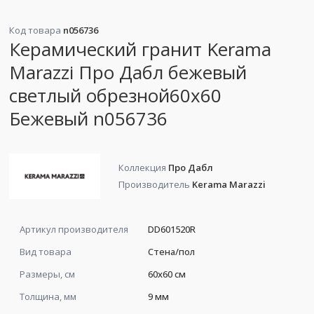
Код товара
n056736
Керамический гранит Kerama
Marazzi Про Дабл бежевый
светлый обрезной60x60
Бежевый n056736
Коллекция
Про Дабл
Производитель
Kerama Marazzi
Артикул производителя
DD601520R
Вид товара
Стена/пол
Размеры, см
60x60 см
Толщина, мм
9 мм