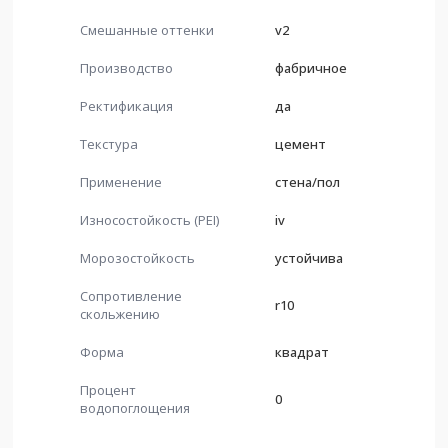
Смешанные оттенки
v2
Производство
фабричное
Ректификация
да
Текстура
цемент
Применение
стена/пол
Износостойкость (PEI)
iv
Морозостойкость
устойчива
Сопротивление
r10
скольжению
Форма
квадрат
Процент
0
водопоглощения