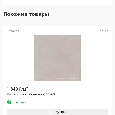
Похожие товары
n076169
60
x
60
1 849
2
₽/
м
Мирабо беж обрезной|60х60
В наличии
Купить