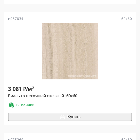
n057834
60
x
60
3 081
2
₽/
м
Риальто песочный светлый|60x60
В наличии
Купить
n075269
60
x
60