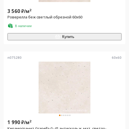
3 560
2
₽/
м
Роверелла беж светлый обрезной 60х60
В наличии
Купить
n075280
60
x
60
1 990
2
₽/
м
Керамогранит Granella G-41 антискольж. мат. светло-