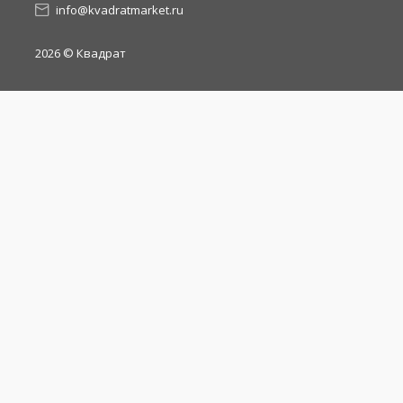
info@kvadratmarket.ru
2026
© Квадрат