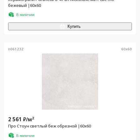
бежевый |60x60
В наличии
Купить
n061232
60
x
60
2 561
2
₽/
м
Про Стоун светлый беж обрезной |60х60
В наличии