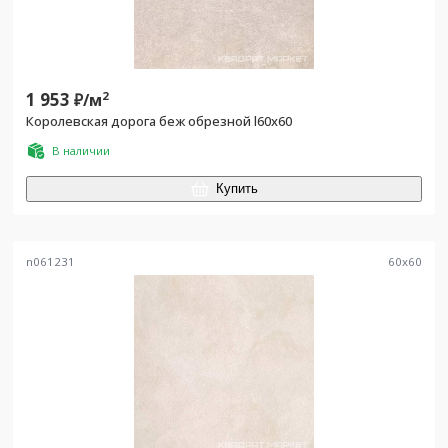
1 953
2
₽/
м
Королевская дорога беж обрезной l60х60
В наличии
Купить
n061231
60
x
60