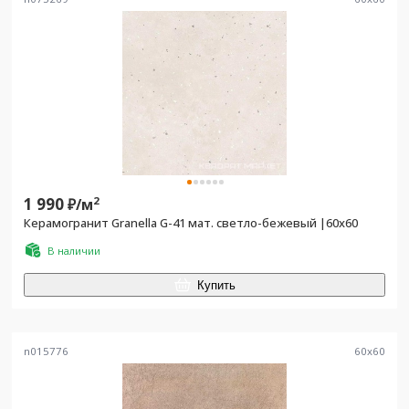
1 990
2
₽/
м
Керамогранит Granella G-41 мат. светло-бежевый |60x60
В наличии
Купить
n015776
60
x
60