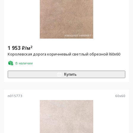
1 953
2
₽/
м
Королевская дорога коричневый светлый обрезной l60х60
В наличии
Купить
n015773
60
x
60