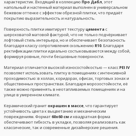
характеристик. Входящий в коллекцию
Про Дабл
, этот
напольный и настенный материал выполнен в универсальном
бежевом оттенке с эффектом обрезной плитки, что придаёт
покрытию выразительность и натуральность.
Поверхность плитки имитирует текстуру
цемента
с
шероховатой матовой фактурой, что не только подчёркивает
лофтовый стиль интерьера, но и обеспечивает безопасность
благодаря классу сопротивления скольжению
R10
. Благодаря
ректификации плитки идеально состыковываются между собой,
формируя ровные, почти бесшовные поверхности.
Материал отличается высокой износостойкостью — класс
PEI IV
позволяет использовать плитку в помещениях с интенсивной
проходимостью: в холлах, коридорах, офисах, торговых зонах и
общественных пространствах. Благодаря морозостойкости, её
также можно применять в неотапливаемых помещениях и на
улице в умеренном климате.
Керамический гранит
окрашен в массе
, что гарантирует
устойчивость цвета к выцветанию и механическим
повреждениям. Формат
60x60 см
и квадратная форма
обеспечивают гибкость в укладке, позволяя реализовать как
классические, так и современные дизайнерские решения.