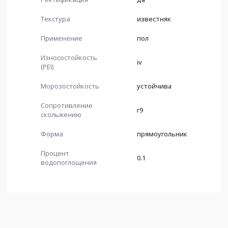
Текстура
известняк
Применение
пол
Износостойкость
iv
(PEI)
Морозостойкость
устойчива
Сопротивление
r9
скольжению
Форма
прямоугольник
Процент
0.1
водопоглощения