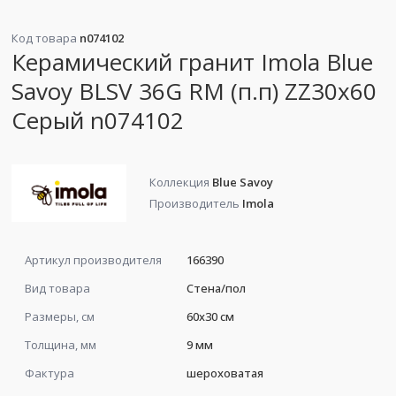
Код товара
n074102
Керамический гранит Imola Blue
Savoy BLSV 36G RM (п.п) ZZ30x60
Серый n074102
Коллекция
Blue Savoy
Производитель
Imola
Артикул производителя
166390
Вид товара
Стена/пол
Размеры, см
60x30 см
Толщина, мм
9 мм
Фактура
шероховатая