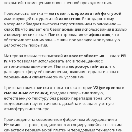
покрытий в помещениях с повышенной проходимостью.
Поверхность плитки —
матовая
, с
шероховатой фактурой
,
имитирующей натуральный
известняк
. Благодаря этому
материал обладает высоким сопротивлением скольжению —
класс
R9
, что делает его безопасным для использования в жилых
и коммерческих зонах. Плитка прошла
ректификацию
, что
обеспечивает минимальные швы при укладке и визуальную
целостность покрытия.
Материал отличается высокой
износостойкостью
— класс
PEI
IV
, что позволяет использовать его в помещениях с
интенсивным движением. Плитка
морозоустойчива
, что
расширяет сферу её применения, включая террасы и зоны с
переменными климатическими условиями.
Цветовая гамма плитки относится к категории
V2 (умеренные
смешанные оттенки)
, придавая покрытию живую,
естественную текстуру без резких перепадов тона. Это
подчеркивает аутентичность дизайна и создает уютную
атмосферу в интерьере.
Произведено на современном фабричном оборудовании в
Италии
— стране, традиционно ассоциирующейся с высоким
качеством керамической плитки и передовыми технологиями