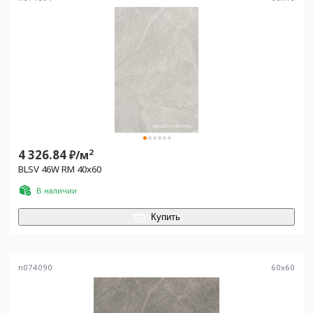
4 326.84
2
₽/
м
BLSV 46W RM 40x60
В наличии
Купить
n074090
60
x
60