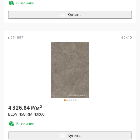
В наличии
Купить
n074097
60
x
40
4 326.84
2
₽/
м
BLSV 46G RM 40x60
В наличии
Купить