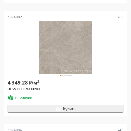
n074082
60
x
60
4 349.28
2
₽/
м
BLSV 60B RM 60x60
В наличии
Купить
n074094
60
x
40