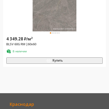
4 349.28
2
₽/
м
BLSV 60G RM |60x60
В наличии
Купить
Краснодар