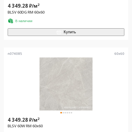
4 349.28
2
₽/
м
BLSV 60DG RM 60x60
В наличии
Купить
n074085
60
x
60
4 349.28
2
₽/
м
BLSV 60W RM 60x60