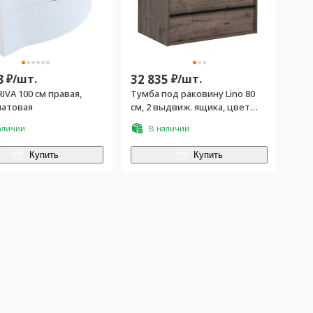
3
₽/
шт.
32 835
₽/
шт.
IVA 100 см правая,
Тумба под раковину Lino 80
матовая
см, 2 выдвиж. ящика, цвет
Дуб Веллингтон (без
аличии
В наличии
раковины арт.270158)
Купить
Купить