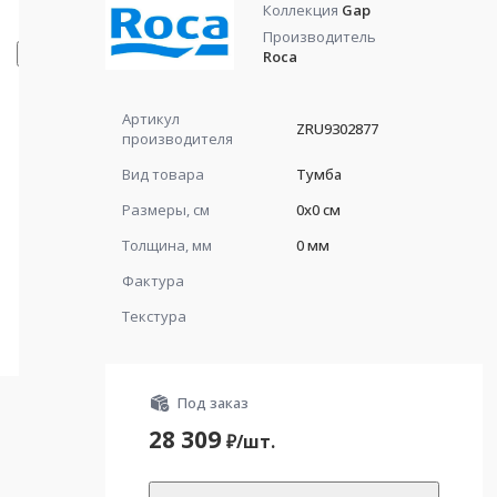
Коллекция
Gap
Производитель
Roca
Артикул
ZRU9302877
производителя
Вид товара
Тумба
Размеры, см
0x0 см
Толщина, мм
0 мм
Фактура
Текстура
Под заказ
28 309
₽/
шт.