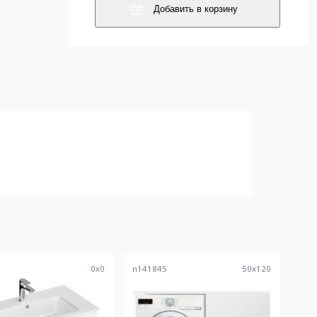
Добавить в корзину
6
0
x
0
n141845
50
x
120