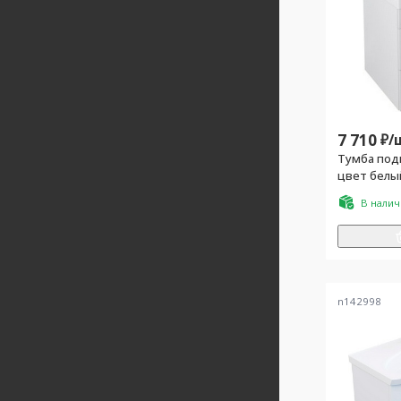
7 710
₽/
Тумба под
цвет белы
"Fest-60"
В нали
n142998