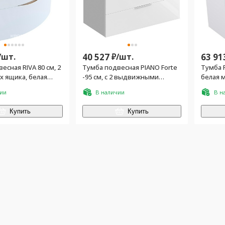
/
шт.
40 527
₽/
шт.
63 91
есная RIVA 80 см, 2
Тумба подвесная PIANO Forte
Тумба R
 ящика, белая
-95 см, с 2 выдвижными
белая 
ящиками, БЕЗ раковины, цв.
чии
В наличии
В н
белый глянец
Купить
Купить