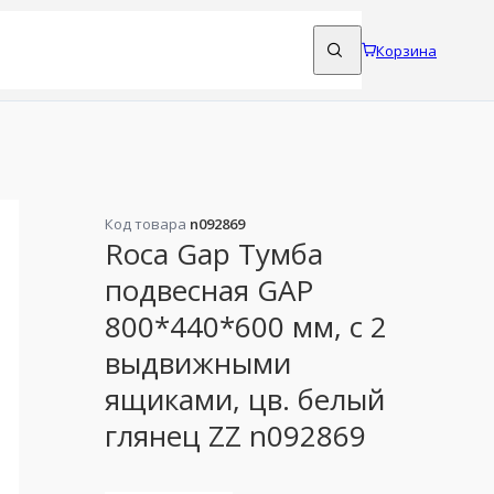
Корзина
Код товара
n092869
Roca Gap Тумба
подвесная GAP
800*440*600 мм, с 2
выдвижными
ящиками, цв. белый
глянец ZZ n092869