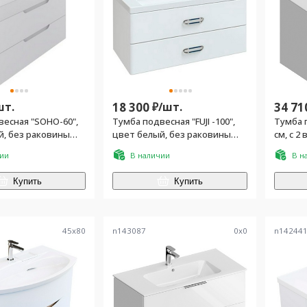
шт.
18 300
₽/
шт.
34 71
весная "SOHO-60",
Тумба подвесная "FUJI -100",
Тумба п
й, без раковины
цвет белый, без раковины
см, с 2
"DEEP-100"
ракови
чии
В наличии
В н
Купить
Купить
45
x
80
n143087
0
x
0
n14244