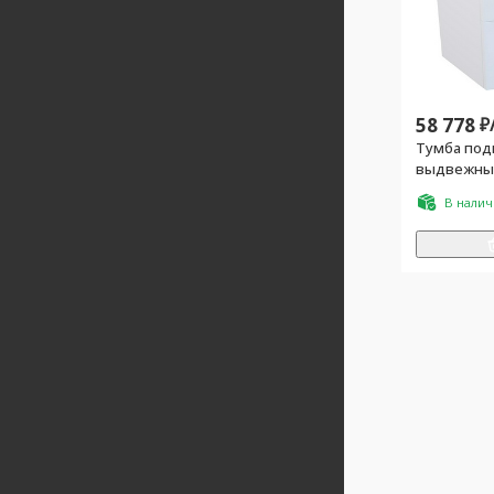
58 778
₽
Тумба подв
выдвежных
матовая
В нали