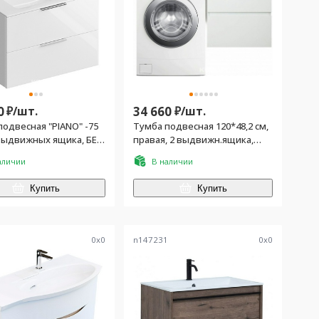
0
₽/
шт.
34 660
₽/
шт.
одвесная "PIANO" -75
Тумба подвесная 120*48,2 см,
 выдвижных ящика, БЕЗ
правая, 2 выдвижн.ящика,
ны, цв. белый
раковина в комплекте, БЕЗ
аличии
В наличии
кронштейна, цв.белый
Купить
Купить
1
0
x
0
n147231
0
x
0