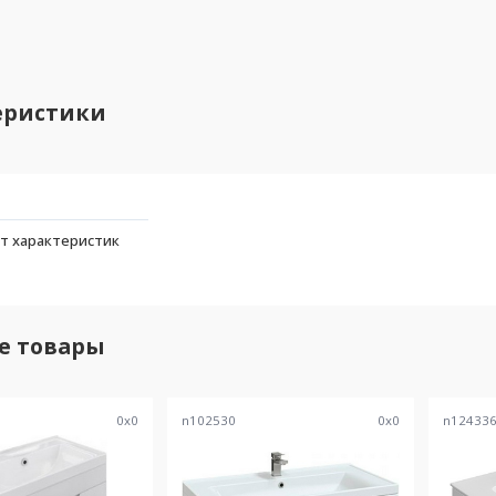
еристики
т характеристик
е товары
0
x
0
n102530
0
x
0
n12433