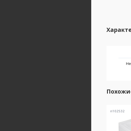
Характ
Не
Похожи
n102532