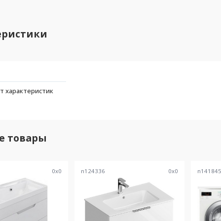
еристики
т характеристик
е товары
0
x
0
n124336
0
x
0
n14184