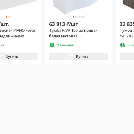
/
шт.
63 913
₽/
шт.
32 83
есная PIANO Forte
Тумба RIVA 100 см правая,
Тумба п
2 выдвижными
белая матовая
см, 2 в
ЕЗ раковины, цв.
Дуб Ве
чии
В наличии
В н
нец
ракови
Купить
Купить