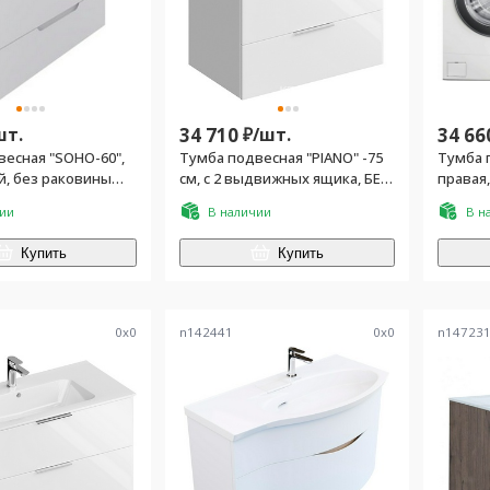
шт.
34 710
₽/
шт.
34 66
весная "SOHO-60",
Тумба подвесная "PIANO" -75
Тумба п
й, без раковины
см, с 2 выдвижных ящика, БЕЗ
правая, 2 выдвижн.я
раковины, цв. белый
ракови
чии
В наличии
В н
кроншт
Купить
Купить
0
x
0
n142441
0
x
0
n14723