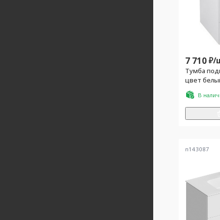
7 710
₽/
Тумба под
цвет белы
"Fest-60"
В нали
n143087