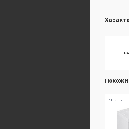
Характ
Не
Похожи
n102532