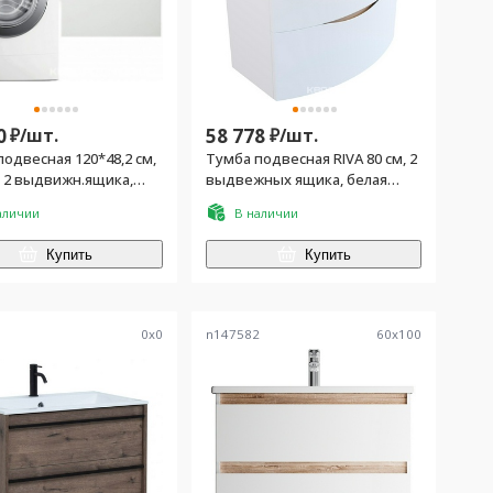
0
₽/
шт.
58 778
₽/
шт.
одвесная 120*48,2 см,
Тумба подвесная RIVA 80 см, 2
щика,
выдвежных ящика, белая
на в комплекте, БЕЗ
матовая
аличии
В наличии
ейна, цв.белый
Купить
Купить
1
0
x
0
n147582
60
x
100