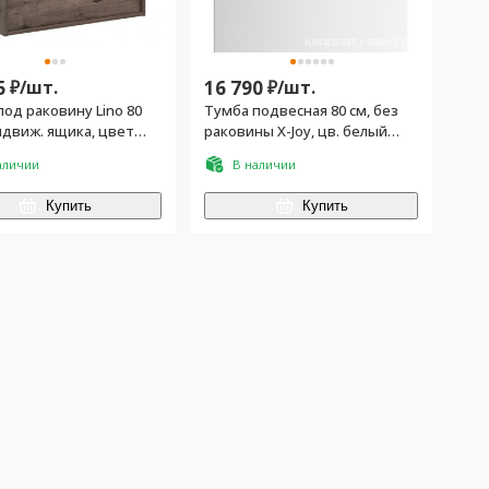
5
₽/
шт.
16 790
₽/
шт.
од раковину Lino 80
Тумба подвесная 80 см, без
ыдвиж. ящика, цвет
раковины X-Joy, цв. белый
ллингтон (без
глянец
аличии
В наличии
ны арт.270158)
Купить
Купить