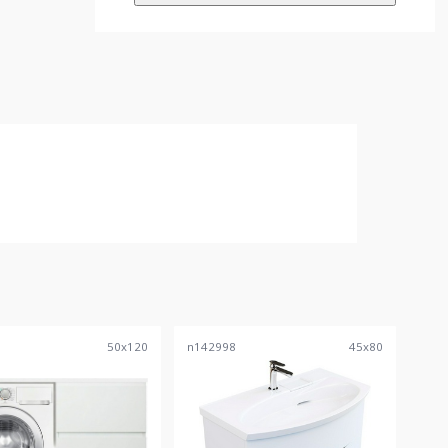
5
50
x
120
n142998
45
x
80