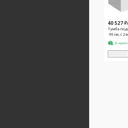
40 527
₽
Тумба подв
-95 см, с 
ящиками, Б
В нали
белый гля