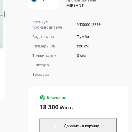
Производитель
MIRSANT
Артикул
УТ000043899
производителя
Вид товара
Тумба
Размеры, см
0x0 см
Толщина, мм
0 мм
Фактура
Текстура
В наличии
18 300
₽/
шт.
Добавить в корзину