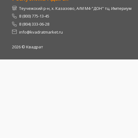
Теучежский р-н, х. Казазово, А/М М4-"ДОН" тц. Империум
8 (800) 775-13-45
8 (804) 333-06-28
info@kvadratmarket.ru
2026
© Квадрат