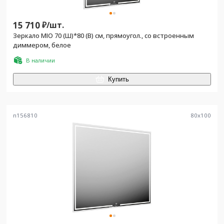
15 710
₽/
шт.
Зеркало MIO 70 (Ш)*80 (В) см, прямоугол., со встроенным
диммером, белое
В наличии
Купить
n156810
80
x
100