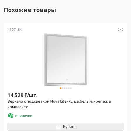
Похожие товары
n107484
0
x
0
14 529
₽/
шт.
Зеркало с подсветкой Nova Lite-75, цв.белый, крепеж в
комплекте
В наличии
Купить