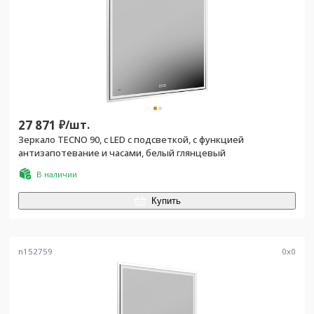
27 871
₽/
шт.
Зеркало TECNO 90, c LED с подсветкой, с функцией
антизапотевание и часами, белый глянцевый
В наличии
Купить
n152759
0
x
0