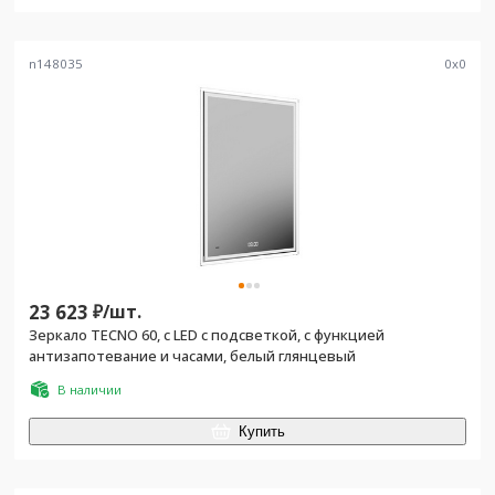
n148035
0
x
0
23 623
₽/
шт.
Зеркало TECNO 60, c LED с подсветкой, с функцией
антизапотевание и часами, белый глянцевый
В наличии
Купить