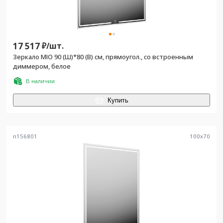
17 517
₽/
шт.
Зеркало MIO 90 (Ш)*80 (В) см, прямоугол., со встроенным
диммером, белое
В наличии
Купить
n156801
100
x
70