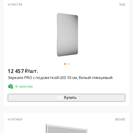
n146734
0
x
0
12 457
₽/
шт.
Зеркало PRO с подсветкой LED 55 см, белый глянцевый
В наличии
Купить
n147469
80
x
90