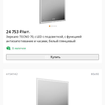
24 753
₽/
шт.
Зеркало TECNO 70, c LED с подсветкой, с функцией
антизапотевание и часами, белый глянцевый
В наличии
Купить
n154142
80
x
90