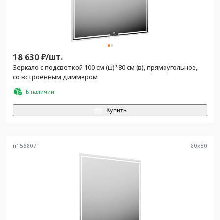
18 630
₽/
шт.
Зеркало с подсветкой 100 см (ш)*80 см (в), прямоугольное,
со встроенным диммером
В наличии
Купить
n156807
80
x
80