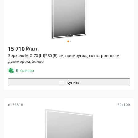
15 710
₽/
шт.
Зеркало MIO 70 (Ш)*80 (В) см, прямоугол., со встроенным
диммером, белое
В наличии
Купить
n156810
80
x
100