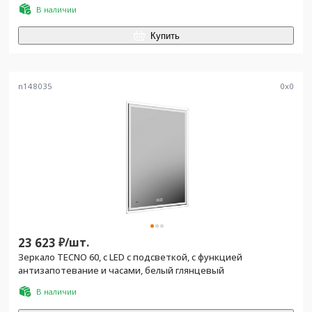
В наличии
Купить
n148035
0
x
0
23 623
₽/
шт.
Зеркало TECNO 60, c LED с подсветкой, с функцией
антизапотевание и часами, белый глянцевый
В наличии