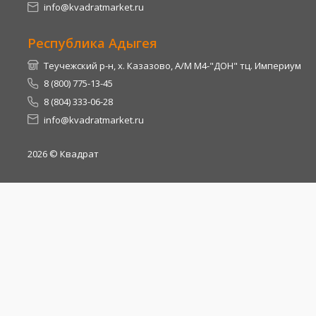
info@kvadratmarket.ru
Республика Адыгея
Теучежский р-н, х. Казазово, А/М М4-"ДОН" тц. Империум
8 (800) 775-13-45
8 (804) 333-06-28
info@kvadratmarket.ru
2026
© Квадрат