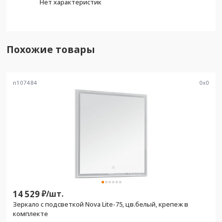
Нет характеристик
Похожие товары
n107484
0
x
0
14 529
₽/
шт.
Зеркало с подсветкой Nova Lite-75, цв.белый, крепеж в
комплекте