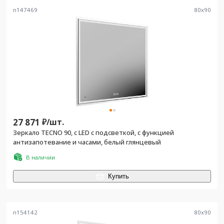
n147469
80
x
90
27 871
₽/
шт.
Зеркало TECNO 90, c LED с подсветкой, с функцией
антизапотевание и часами, белый глянцевый
В наличии
Купить
n154142
80
x
90