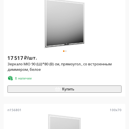
17 517
₽/
шт.
Зеркало MIO 90 (Ш)*80 (В) см, прямоугол., со встроенным
диммером, белое
В наличии
Купить
n156801
100
x
70