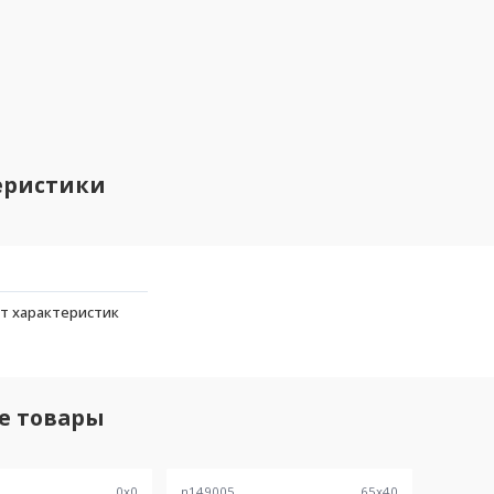
еристики
т характеристик
е товары
0
x
0
n149005
65
x
40