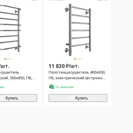
/
шт.
11 830
₽/
шт.
есушитель
Полотенцесушитель 400х650,
кий, 500х850, П8,
П6, электрический (встроен
 quick touch,
диммер), проводка скрытая +
чии
В наличии
кабель-вилка, управл.справа,
цв хром
Купить
Купить