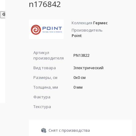
n176842
Коллекция
Гермес
Производитель
Point
Артикул
PN13822
производителя
Вид товара
Электрический
Размеры, см
0x0 см
Толщина, мм
0 мм
Фактура
Текстура
Снят с производства