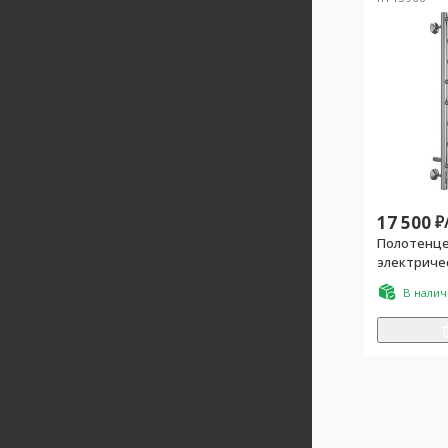
17 500
₽
Полотенц
электричес
управление
В нали
цв.хром