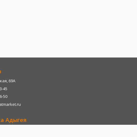
р
кая, 69А
13-45
06-50
tmarket.ru
ка Адыгея
р-н, х. Казазово, А/М М4-"ДОН" тц. Империум