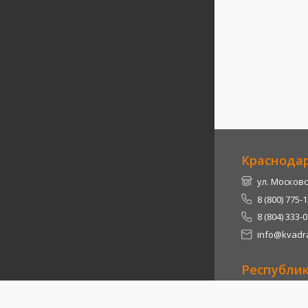
Краснода
ул. Московс
8 (800) 775-
8 (804) 333-
info@kvadra
Республи
Теучежский 