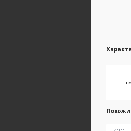
Характ
Не
Похожи
n143966