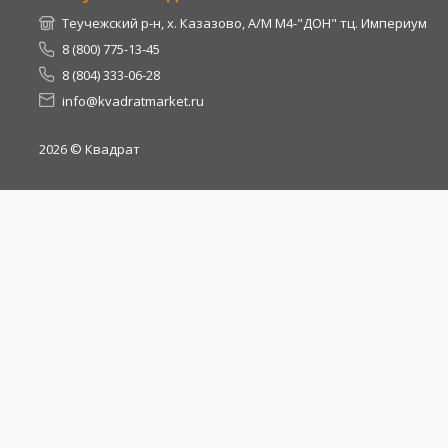
Теучежский р-н, х. Казазово, А/М М4-"ДОН" тц. Империум
8 (800) 775-13-45
8 (804) 333-06-28
info@kvadratmarket.ru
2026
© Квадрат