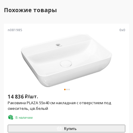
Похожие товары
n081985
0
x
0
14 836
₽/
шт.
Раковина PLAZA 55х40 cм накладная с отверстием под
смеситель, цв.белый
В наличии
Купить