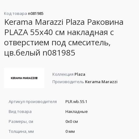
Код товара
n081985
Kerama Marazzi Plaza Раковина
PLAZA 55х40 cм накладная с
отверстием под смеситель,
цв.белый n081985
Коллекция
Plaza
Производитель
Kerama Marazzi
Артикул производителя
PLR.wb.55.1
Вид товара
Накладные
Размеры, см
0x0 см
Толщина, мм
0 мм